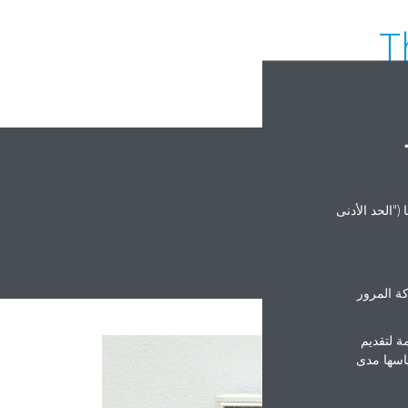
T
("الحد الأدنى
ة المرور
ة لتقديم
ياسها مدى